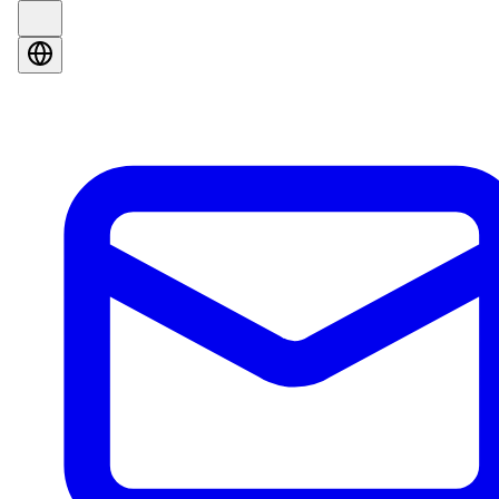
Saņemiet bezmaksas cenas aprēķinu
Aizpildiet formu un mēs sazināsimies ar jums 60 minūšu laik
Vārds
E-pasts *
Telefons *
*
No kurienes