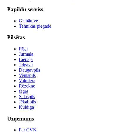
Papildu serviss
Glabātuve
Tehnikas piegāde
Pilsētas
Rīga
Jūrmala
Liepāja
Jelgava
Daugavpils
Ventspils
Valmiera
Rēzekne
Ogre
Salaspils
Jēkabpils
Kuldīga
Uzņēmums
Par CVN