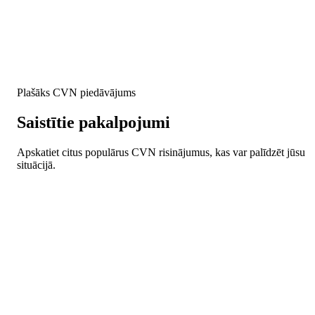
Plašāks CVN piedāvājums
Saistītie pakalpojumi
Apskatiet citus populārus CVN risinājumus, kas var palīdzēt jūsu
situācijā.
Klavieru pārvietošana
Apskatīt
Mākslas priekšmetu pārvietošana
Apskatīt