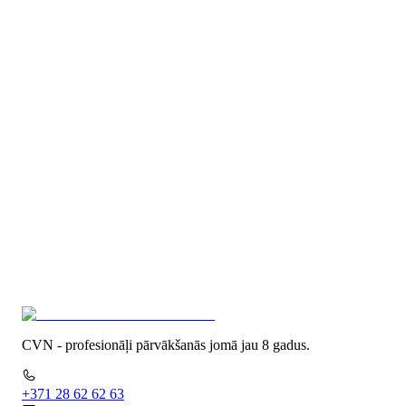
Krāvēju pakalpojumi
Apskatīt
Loģistikas pakalpojumi
Apskatīt
Mantu glabātuve
Apskatīt
Pārvākšanās cenas
Apskatīt
Kontakti
Apskatīt
CVN - profesionāļi pārvākšanās jomā jau 8 gadus.
+371 28 62 62 63