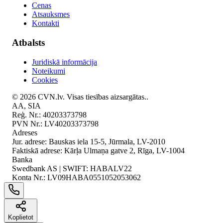
Cenas
Atsauksmes
Kontakti
Atbalsts
Juridiskā informācija
Noteikumi
Cookies
©
2026
CVN.lv.
Visas tiesības aizsargātas.
.
AA, SIA
Reģ. Nr.:
40203373798
PVN Nr.:
LV40203373798
Adreses
Jur. adrese: Bauskas iela 15-5, Jūrmala, LV-2010
Faktiskā adrese: Kārļa Ulmaņa gatve 2, Rīga, LV-1004
Banka
Swedbank AS | SWIFT: HABALV22
Konta Nr.:
LV09HABA0551052053062
Koplietot