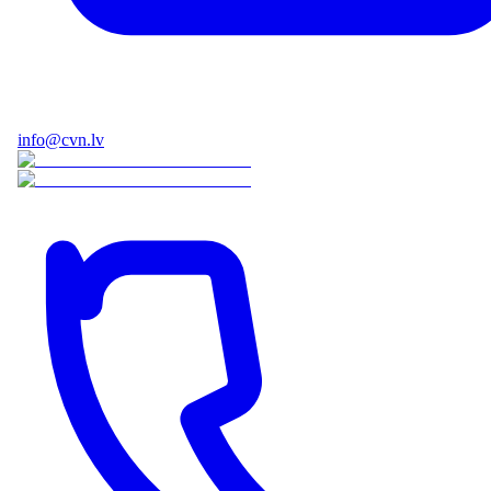
Uz kurieni
Vēlamais datums
Papildus informācija
info@cvn.lv
Pievienot failus (bildes, dokumenti)
Nosūtīt pieteikumu
Nosūtot pieprasījumu, Jūs piekrītat
Privātuma politikai
.