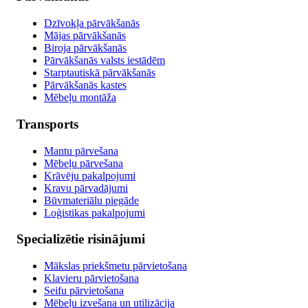
Dzīvokļa pārvākšanās
Mājas pārvākšanās
Biroja pārvākšanās
Pārvākšanās valsts iestādēm
Starptautiskā pārvākšanās
Pārvākšanās kastes
Mēbeļu montāža
Transports
Mantu pārvešana
Mēbeļu pārvešana
Krāvēju pakalpojumi
Kravu pārvadājumi
Būvmateriālu piegāde
Loģistikas pakalpojumi
Specializētie risinājumi
Mākslas priekšmetu pārvietošana
Klavieru pārvietošana
Seifu pārvietošana
Mēbeļu izvešana un utilizācija